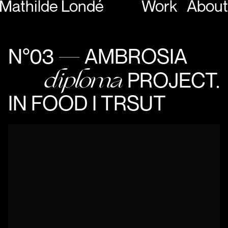
Mathilde Londé
Work
About
N°03
AMBROSIA
—
diploma
PROJECT.
IN FOOD I TRSUT