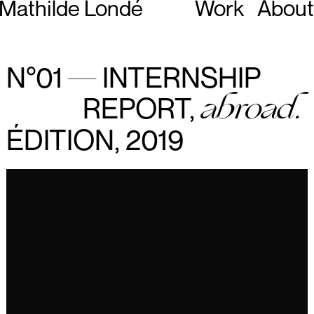
Mathilde Londé
Work
About
—
N°01
INTERNSHIP
abroad.
REPORT,
ÉDITION, 2019